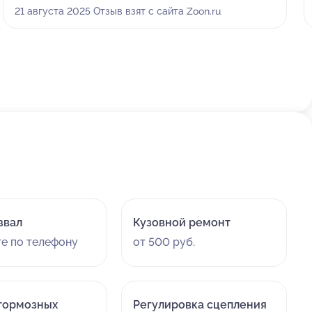
оставила машину и через три дня забрала, всё было
21 августа 2025 Отзыв взят с сайта Zoon.ru
сделано четко. После работы мне выдали акт
оказанных услуг, что добавило уверенности в
надежности сервиса. Выбрала эту организацию
просто потому, что работаю рядом.
звал
Кузовной ремонт
те по телефону
от 500 руб.
тормозных
Регулировка сцепления