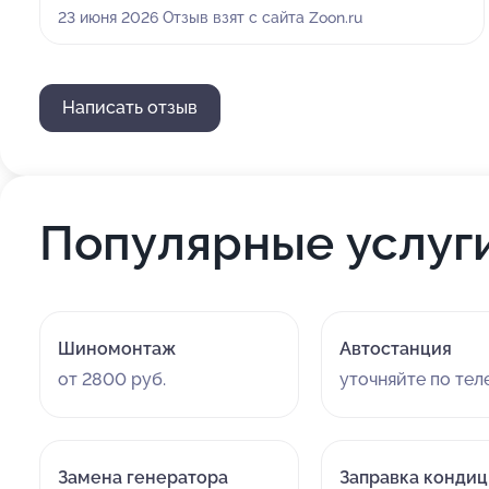
вежливо и доступно, предоставили полный отчет по
23 июня 2026 Отзыв взят с сайта Zoon.ru
работам, всё было ясно и прозрачно. Никаких
навязанных услуг не было.
Написать отзыв
Популярные услуг
Шиномонтаж
Автостанция
от 2800 руб.
уточняйте по те
Замена генератора
Заправка конди