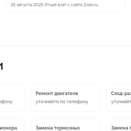
этом сервисе — всё нас полностью устроило. Работу
25 августа 2025 Отзыв взят с сайта Zoon.ru
выполнили на высшем уровне, остался очень доволен.
Обязательно вернусь сюда снова!
и
Ремонт двигателя
Сход-ра
лефону
уточняйте по телефону
уточняй
ционера
Замена тормозных
Замена 