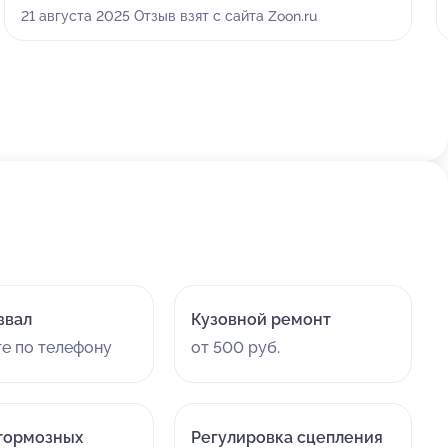
оставила машину и через три дня забрала, всё было
21 августа 2025 Отзыв взят с сайта Zoon.ru
сделано четко. После работы мне выдали акт
оказанных услуг, что добавило уверенности в
надежности сервиса. Выбрала эту организацию
просто потому, что работаю рядом.
звал
Кузовной ремонт
те по телефону
от 500 руб.
тормозных
Регулировка сцепления