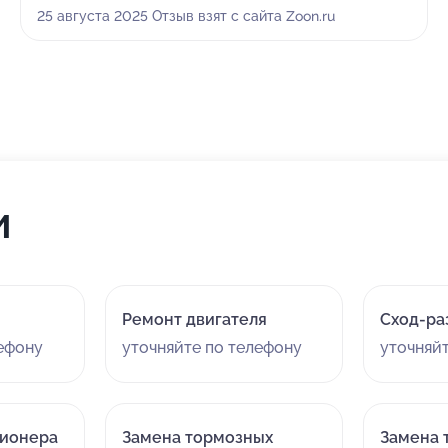
этом сервисе — всё нас полностью устроило. Работу
25 августа 2025 Отзыв взят с сайта Zoon.ru
выполнили на высшем уровне, остался очень доволен.
Обязательно вернусь сюда снова!
и
Ремонт двигателя
Сход-ра
лефону
уточняйте по телефону
уточняй
ционера
Замена тормозных
Замена 