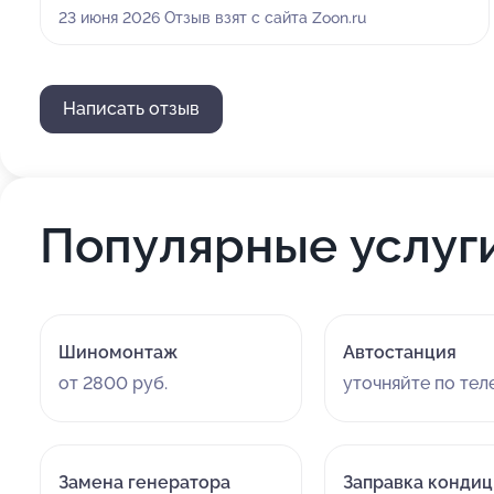
вежливо и доступно, предоставили полный отчет по
23 июня 2026 Отзыв взят с сайта Zoon.ru
работам, всё было ясно и прозрачно. Никаких
навязанных услуг не было.
Написать отзыв
Популярные услуг
Шиномонтаж
Автостанция
от 2800 руб.
уточняйте по те
Замена генератора
Заправка конди